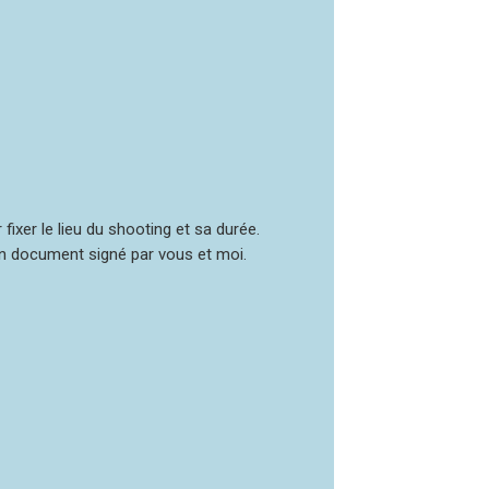
ixer le lieu du shooting et sa durée.
 un document signé par vous et moi.